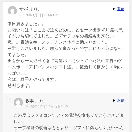
すが
より:
返信
2019年9月3日 8:44 PM
本日届きました。。
お願い前は「ここまで進んだのに」とセーブ出来ず11歳の息
子がぶち切れてました。ビデオデッキの接続も出来ない
私。。電池交換、メンテナンス本当に助かりました。
有難うございました。頼んで良かったです。ピカピカになっ
てました。
田舎から一人で出てきて高速バスでやっていた私の青春のゲ
ームボーイアドバンスのソフト達。。復活して懐かしく胸い
っぱい。。
今は、息子とやってます。
感謝します。
坂本
より:
返信
2023年12月17日 5:57 PM
この度はファミコンソフトの電池交換ありがとうございま
した。
セーブ機能の改善はもとより、ソフトに傷もなくたいへん