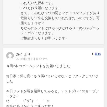
いただいた坂本です。
いつもお世話になります。
さて、このたび２つの同じファミコンソフトがあり
殻割りし中身を交換していただきたいのですが、可
能でしょうか？
ちなみにソフトはけろっぴとけろりーぬのスプラッ
シュボムになります。
ご検討よろしくお願いします。
カイ
より:
返信
2019年9月3日 8:52 PM
今回2本のゲームソフトをお願いしました
毎日家に帰る度にもう届いているかな？とワクワクしていま
した
本日ソフトが届き起動してみると、テストプレイのセーブデ
ータが！
ｷﾀ━━━━(ﾟ∀ﾟ)━━━━!!
本当にありがとうございます！