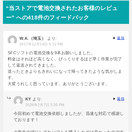
ナ
“当ストアで電池交換されたお客様のレビュ
ビ
ー” への418件のフィードバック
ゲ
ー
W.A.（埼玉）
より:
返信
シ
2017年12月19日 6:11 PM
ョ
SFCソフトの電池交換を9本お願いしました。
料金はそれほど高くなく、びっくりするほど早く作業が完了
ン
して返送されてきました。
送ったときよりもきれいになって帰ってきたような気がしま
す。
大変うれしく思っています。ありがとうございます。
KY
より:
返信
2026年2月7日 5:20 PM
今回初めて電池交換依頼しましたが、迅速な対応で感謝し
ております！
小学生の頃にしてたソフトを購入したのは良かったのです