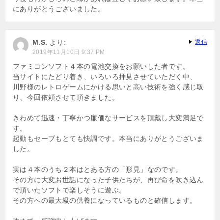
にありがとうございました。
M.S.
より:
返信
2019年11月10日 9:37 PM
ファミコンソフト４本の電池交換をお願いした者です。
当サイトにたどり着き、いろいろ拝見させていただく中、
川野様のレトロゲームにかける思いと高い技術を強く感じ取
り、今回依頼させて頂きました。
きわめて迅速・丁寧かつ廉価なサービスを頂戴し大変満足で
す。
起動もセーブもとても快調です。本当にありがとうございま
した。
実は４本のうち２本はとある方の「形見」なのです。
その方に大変お世話になった子供たちが、再び命を吹き込ん
で頂いたソフトで楽しそうに遊ぶ。
その方への最大級の供養になっているものと確信します。