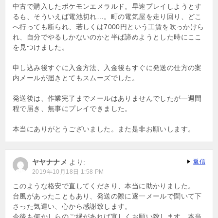
中古で購入したポケモンエメラルド。早速プレイしようとす
るも、そういえば電池切れ…。町の電気屋を走り回り、どこ
へ行っても断られ、若しくは7000円という工賃を吹っかけら
れ、自分でやるしかないのかと半ば諦めようとした時にここ
を見つけました。
申し込み後すぐに入金方法、入金後もすぐに発送の仕方の案
内メールが届きとてもスムーズでした。
発送後は、作業完了までメールはありませんでしたが一週間
程で届き、無事にプレイできました。
本当にありがとうございました。また是非お願いします。
ヤヤナナメ
より:
返信
2019年10月18日 1:58 PM
このような格安で直してくださり、本当に助かりました。
台風があったこともあり、発送の際に逐一メールで聞いて下
さった気遣い、心から感謝致します。
今後も何かしらのご縁があれば宜しくお願い致します。本当