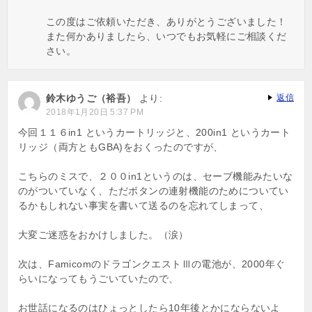
この度はご依頼いただき、ありがとうございました！
また何かありましたら、いつでもお気軽にご相談くだ
さい。
鈴木ゆうご（裕吾）
より:
返信
2018年1月20日 5:37 PM
今回１１６in1 というカートリッジと、200in1 というカート
リッジ（両方ともGBA)をおくったのですが、
こちらのミスで、２００in1というのは、セーブ機能みたいな
のがついていなく、ただボタンの連射機能のためについてい
るかもしれない事実を書いて送るのを忘れてしまって、
大変ご迷惑をおかけしました。（涙）
次は、FamicomのドラゴンクエストⅢの電池が、2000年ぐ
らいになってもうごいていたので、
お世話になるのはひょっとしたら10年後とかにならないよ