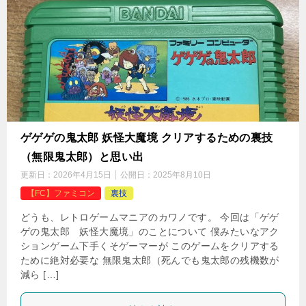
ゲゲゲの鬼太郎 妖怪大魔境 クリアするための裏技
（無限鬼太郎）と思い出
更新日：
2026年4月15日
公開日：
2025年8月10日
【FC】ファミコン
裏技
どうも、レトロゲームマニアのカワノです。 今回は「ゲゲ
ゲの鬼太郎 妖怪大魔境」のことについて 僕みたいなアク
ションゲーム下手くそゲーマーが このゲームをクリアする
ために絶対必要な 無限鬼太郎（死んでも鬼太郎の残機数が
減ら […]