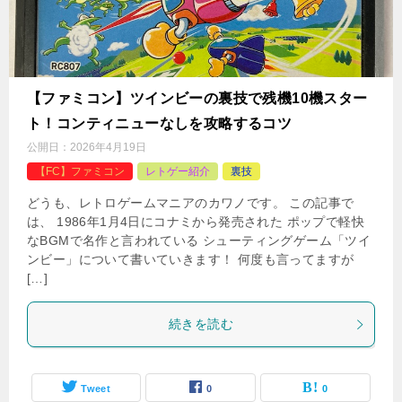
【ファミコン】ツインビーの裏技で残機10機スター
ト！コンティニューなしを攻略するコツ
公開日：
2026年4月19日
【FC】ファミコン
レトゲー紹介
裏技
どうも、レトロゲームマニアのカワノです。 この記事で
は、 1986年1月4日にコナミから発売された ポップで軽快
なBGMで名作と言われている シューティングゲーム「ツイ
ンビー」について書いていきます！ 何度も言ってますが
[…]
続きを読む
Tweet
0
0