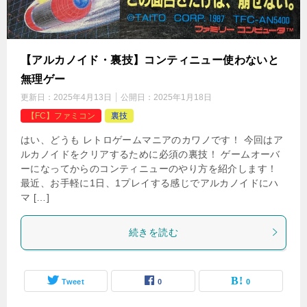
【アルカノイド・裏技】コンティニュー使わないと
無理ゲー
更新日：
2025年4月13日
公開日：
2025年1月18日
【FC】ファミコン
裏技
はい、どうも レトロゲームマニアのカワノです！ 今回はア
ルカノイドをクリアするために必須の裏技！ ゲームオーバ
ーになってからのコンティニューのやり方を紹介します！
最近、お手軽に1日、1プレイする感じでアルカノイドにハ
マ […]
続きを読む
Tweet
0
0