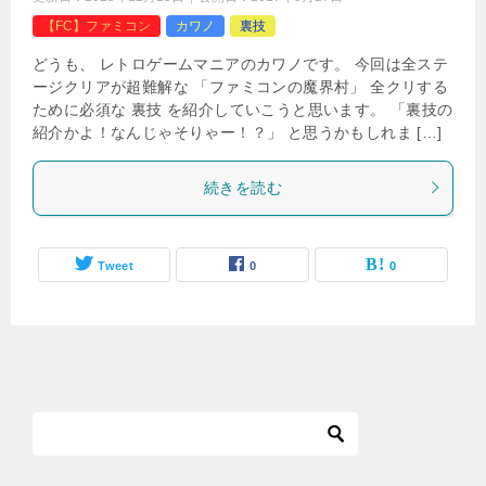
【FC】ファミコン
カワノ
裏技
どうも、 レトロゲームマニアのカワノです。 今回は全ステ
ージクリアが超難解な 「ファミコンの魔界村」 全クリする
ために必須な 裏技 を紹介していこうと思います。 「裏技の
紹介かよ！なんじゃそりゃー！？」 と思うかもしれま […]
続きを読む
Tweet
0
0