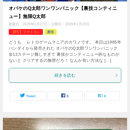
オバケのQ太郎ワンワンパニック【裏技コンティニ
ュー】無限Q太郎
更新日：
2026年1月27日
公開日：
2026年1月22日
【FC】ファミコン
裏技
どうも、 レトロゲームマニアのカワノです。 本日は1985年
バンダイから発売された オバケのQ太郎ワンワンパニック
全12ステージ難しすぎて 裏技かコンティニュー的なものが
ないと クリアするの無理だろ！ なんか良い方法な […]
続きを読む
Tweet
0
0