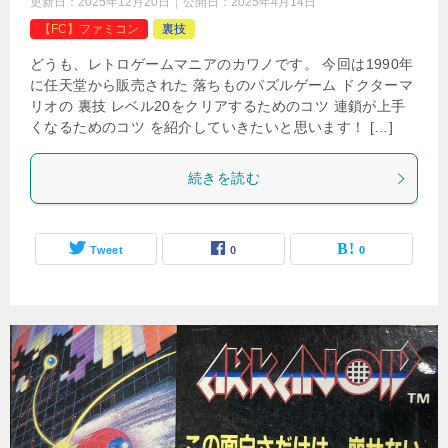
更新日：
2025年12月20日
公開日：
2025年4月14日
【FC】ファミコン
裏技
どうも、レトロゲームマニアのカワノです。 今回は1990年
に任天堂から販売された 落ちものパズルゲーム ドクターマ
リオの 裏技 レベル20をクリアするためのコツ 連鎖が上手
くなるためのコツ を紹介していきたいと思います！ […]
続きを読む
Tweet
0
0