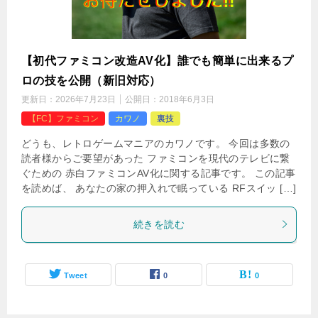
【初代ファミコン改造AV化】誰でも簡単に出来るプ
ロの技を公開（新旧対応）
更新日：
2026年7月23日
公開日：
2018年6月3日
【FC】ファミコン
カワノ
裏技
どうも、レトロゲームマニアのカワノです。 今回は多数の
読者様からご要望があった ファミコンを現代のテレビに繋
ぐための 赤白ファミコンAV化に関する記事です。 この記事
を読めば、 あなたの家の押入れで眠っている RFスイッ […]
続きを読む
Tweet
0
0