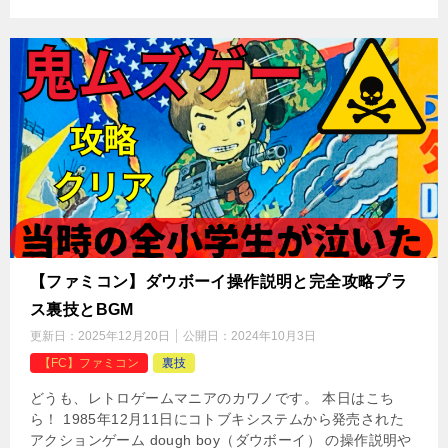
【ファミコン】ダウボーイ操作説明と完全攻略プラ
ス裏技とBGM
更新日：
2025年12月20日
公開日：
2024年10月3日
【FC】ファミコン
裏技
どうも、レトロゲームマニアのカワノです。 本日はこち
ら！ 1985年12月11日にコトブキシステムから発売された
アクションゲーム dough boy（ダウボーイ） の操作説明や