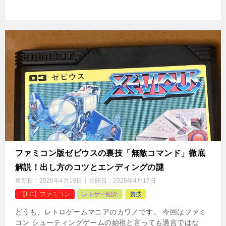
ファミコン版ゼビウスの裏技「無敵コマンド」徹底
解説！出し方のコツとエンディングの謎
更新日：
2026年4月19日
公開日：
2026年4月17日
【FC】ファミコン
レトゲー紹介
裏技
どうも、レトロゲームマニアのカワノです。 今回はファミ
コン シューティングゲームの始祖と言っても過言ではな