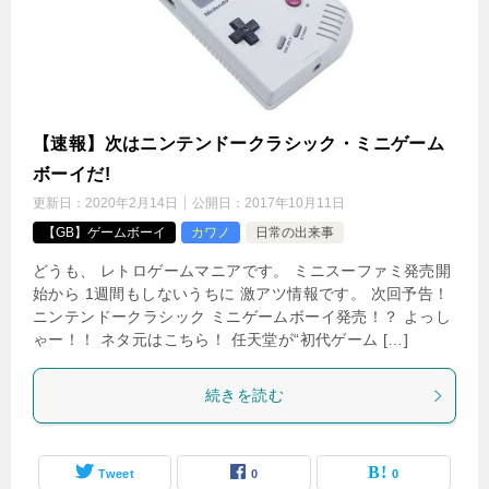
【速報】次はニンテンドークラシック・ミニゲーム
ボーイだ!
更新日：
2020年2月14日
公開日：
2017年10月11日
【GB】ゲームボーイ
カワノ
日常の出来事
どうも、 レトロゲームマニアです。 ミニスーファミ発売開
始から 1週間もしないうちに 激アツ情報です。 次回予告！
ニンテンドークラシック ミニゲームボーイ発売！？ よっし
ゃー！！ ネタ元はこちら！ 任天堂が“初代ゲーム […]
続きを読む
Tweet
0
0