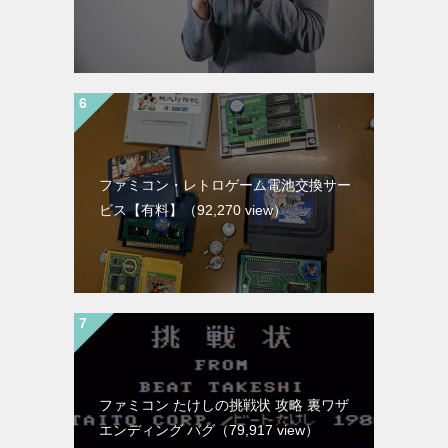
ファミコン・レトロゲーム電池交換サー
ビス【有料】
（92,270 view）
ファミコン たけしの挑戦状 攻略 裏ワザ
エンディング バグ
（79,917 view）