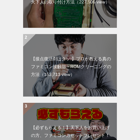
天下人の取り付け方法
（227,506 view）
【接点復活剤はクソ!】プロが教える真の
ファミコン接触部・ROMクリーニングの
方法
（153,713 view）
【必ずもらえる！】天下人をお買い上げ
の方、ファミコンカセットプレゼント！