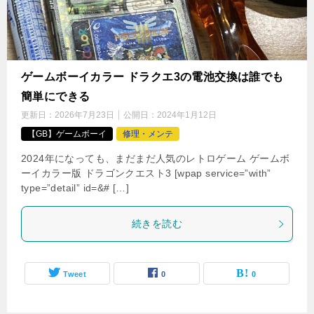
ゲームボーイカラー ドラクエ3の電池交換は誰でも
簡単にできる
更新日：
2026年7月23日
公開日：
2024年1月12日
【GB】ゲームボーイ
修理・メンテ
2024年になっても、まだまだ人気のレトロゲーム ゲームボ
ーイカラー版 ドラゴンクエスト3 [wpap service=”with”
type=”detail” id=&# […]
続きを読む
Tweet
0
0