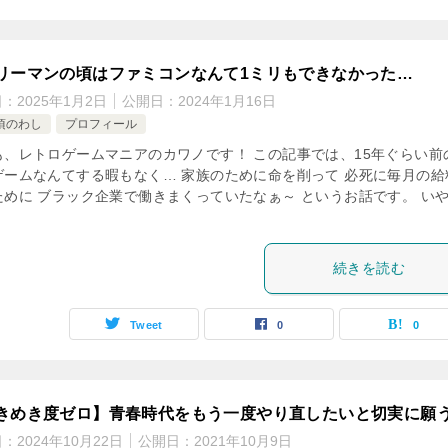
リーマンの頃はファミコンなんて1ミリもできなかった…
日：
2025年1月2日
公開日：
2024年1月16日
頃のわし
プロフィール
も、レトロゲームマニアのカワノです！ この記事では、15年ぐらい前
ゲームなんてする暇もなく… 家族のために命を削って 必死に毎月の給
ために ブラック企業で働きまくっていたなぁ～ というお話です。 い
続きを読む
Tweet
0
0
きめき度ゼロ】青春時代をもう一度やり直したいと切実に願
日：
2024年10月22日
公開日：
2021年10月9日