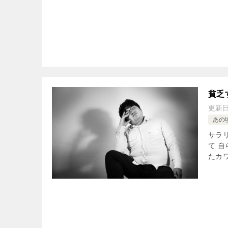
貧乏
更新
あの
サラ
て 
たカ