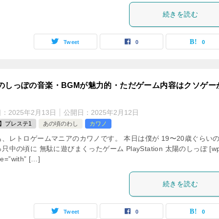
続きを読む
Tweet
0
0
のしっぽの音楽・BGMが魅力的・ただゲーム内容はクソゲー
日：
2025年2月13日
公開日：
2025年2月12日
S】プレステ1
あの頃のわし
カワノ
も、レトロゲームマニアのカワノです。 本日は僕が 19〜20歳ぐらい
只中の頃に 無駄に遊びまくったゲーム PlayStation 太陽のしっぽ [wp
ce=”with” […]
続きを読む
Tweet
0
0