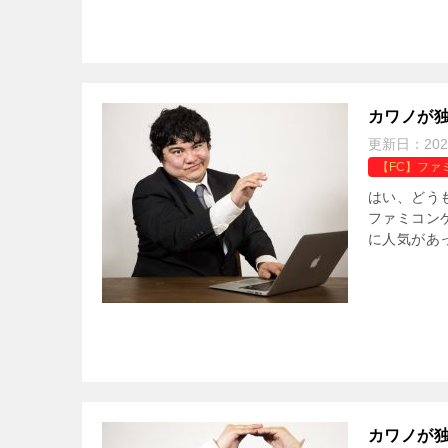
カワノが独
更新日：
20
【FC】ファ
はい、どう
ファミコン
に人気があっ
カワノが独