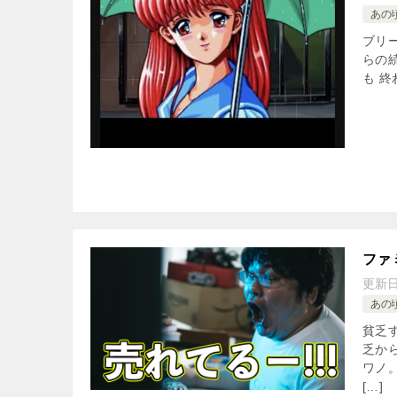
あの
ブリ
らの
も 終
ファ
更新
あの
貧乏
乏か
ワノ
[…]