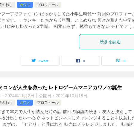
頃のわし
カワノ
プロフィール
ーフ一丁でファミコンばっかりしてた小学生時代〜 前回のプロフィー
続きです。 ↓ ヤンキーたちから 3年間、いじめられ 何とか耐えた中学
わりに差し掛かった2学期。 相変わらず、勉強もできない チビでデ […
続きを読む
Tweet
0
0
ミコンが人生を救った レトロゲームマニアカワノの誕生
日：
2024年11月2日
公開日：
2021年10月18日
頃のわし
カワノ
プロフィール
すぎて本気で人生が詰んだ時の話 前回の物語の続き ↓ 友人と決別して
ら抜け出したい一心で ネットビジネスにチャレンジすることを決意し
。 まずは、「せどり」と呼ばれる 転売にチャレンジしました。 転売