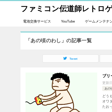
ファミコン伝道師レトロ
電池交換サービス
YouTube
ゲームメンテナ
「あの頃のわし」の記事一覧
Tweet
ブリ
更新
あの
どうも
オワ
たおっ