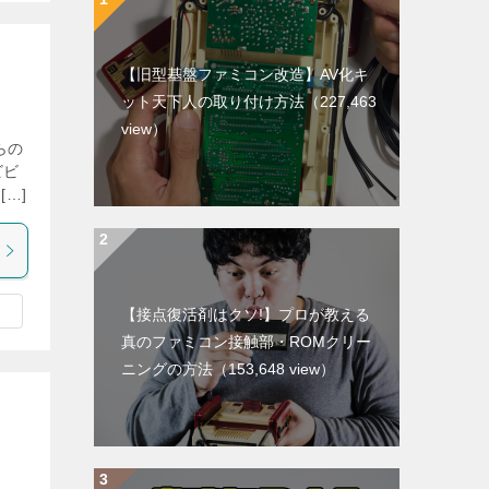
【旧型基盤ファミコン改造】AV化キ
ット天下人の取り付け方法
（227,463
view）
らの
ビビ
…]
【接点復活剤はクソ!】プロが教える
真のファミコン接触部・ROMクリー
ニングの方法
（153,648 view）