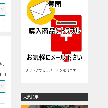
業し
いっ
クリックするとメールを送れます
…]
人気記事