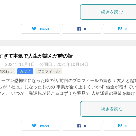
続きを読む
Tweet
0
0
すぎて本気で人生が詰んだ時の話
日：
2024年11月1日
公開日：
2021年10月14日
頃のわし
カワノ
プロフィール
リーマン恐怖症になった時の話 前回のプロフィールの続き ↓ 友人と起
自らが「社長」になったものの 事業が全く上手くいかず 借金が増えて
ワノ。 いつか一発逆転が起こるはず！を夢見て 人材派遣の事業を続け [
続きを読む
Tweet
0
0