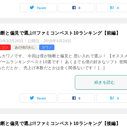
Tweet
0
0
断と偏見で選ぶ!!ファミコンベスト10ランキング【前編】
21年10月26日
公開日：
2018年4月24日
ミコン
あの頃のわし
カワノ
もカワノです。 今回は僕が独断と偏見と 思い入れで選ぶ！ 【オスス
ゲームランキングベスト10選です！ あくまでも僕の好きなソフト 世
ただとか、 売上げ本数だとかは全く関係ないです！ […]
続きを読む
Tweet
0
0
断と偏見で選ぶ!!ファミコンベスト10ランキング【後編】