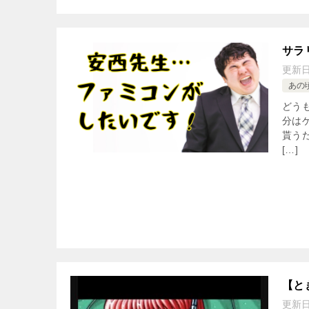
サラ
更新
あの
どう
分は
貰う
[…]
【と
更新