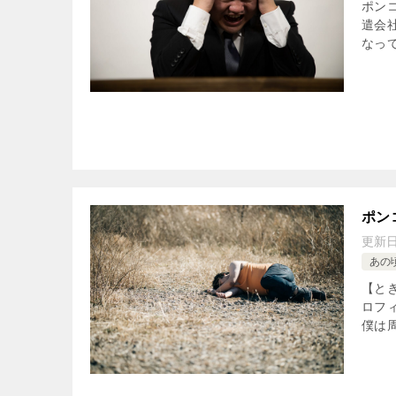
ポン
遣会
なって
ポン
更新
あの
【と
ロフ
僕は