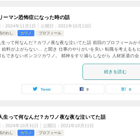
リーマン恐怖症になった時の話
日：
2024年11月1日
公開日：
2021年10月13日
頃のわし
カワノ
プロフィール
人生って何なんだ？カワノ夜な夜な泣いてた話 前回のプロフィールか
↓ 給料が上がらない… と聞き 仕事のやりがいを失い 転職を考えるも
何もできないポンコツカワノ。 精神をすり減らしながら 人材派遣の会 [
続きを読む
Tweet
0
0
人生って何なんだ？カワノ夜な夜な泣いてた話
日：
2024年10月31日
公開日：
2021年10月11日
頃のわし
カワノ
プロフィール