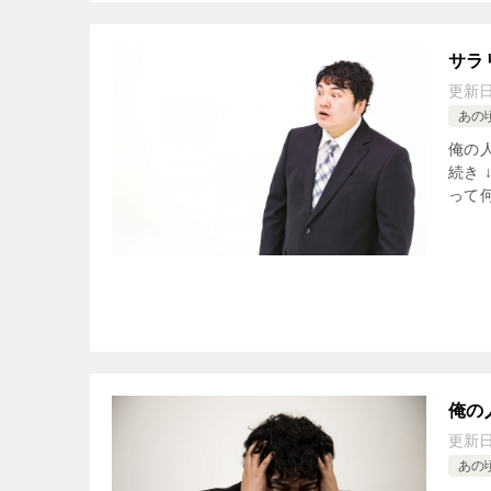
サラ
更新
あの
俺の
続き 
って
俺の
更新
あの