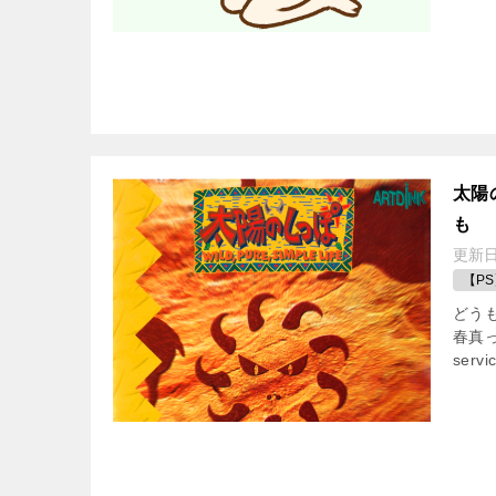
太陽
も
更新
【P
どう
春真っ
servi