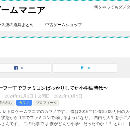
何をやってもダメ
ゲームマニア
ンス漢の道具まとめ
中古ゲームショップ
0
0
ーフ一丁でファミコンばっかりしてた小学生時代〜
日：
2024年11月2日
公開日：
2021年10月9日
頃のわし
カワノ
プロフィール
 レトロゲームマニアのカワノです。 僕は2016年に借金300万円の人
タ状態から 1年でファミコンで稼げるようになり、 自由な人生を手に
さんです。 この記事では 僕がどんな小学生だったのか！？ とい […