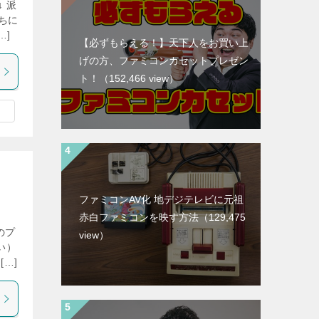
 派
ちに
…]
【必ずもらえる！】天下人をお買い上
げの方、ファミコンカセットプレゼン
ト！
（152,466 view）
ファミコンAV化 地デジテレビに元祖
赤白ファミコンを映す方法
（129,475
のプ
view）
い）
…]