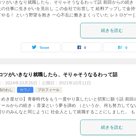
コツがいきなり就職したら、そりゃそうなるわって話 前回からの続き ↓
社の仕事に生きがいを見出し この会社で出世して 給料アップして金持
やる！ という野望を抱き 一心不乱に働きまくっていた レトロゲー [
続きを読む
Tweet
0
0
コツがいきなり就職したら、そりゃそうなるわって話
日：
2024年10月26日
公開日：
2021年10月11日
頃のわし
カワノ
プロフィール
きめき度ゼロ】青春時代をもう一度やり直したいと切実に願う話 前回
ィールからの続き ↓ 音楽という夢を諦め （というか、何も努力してな
周りのみんなと同じように 社会人として就職することにしました。 も [
続きを読む