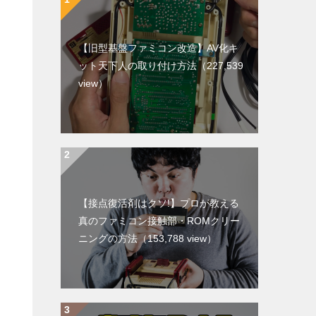
【旧型基盤ファミコン改造】AV化キ
ット天下人の取り付け方法
（227,539
view）
【接点復活剤はクソ!】プロが教える
真のファミコン接触部・ROMクリー
ニングの方法
（153,788 view）