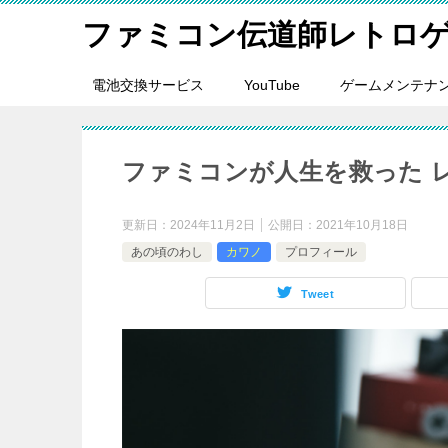
ファミコン伝道師レトロ
電池交換サービス
YouTube
ゲームメンテナ
ファミコンが人生を救った 
更新日：
2024年11月2日
公開日：
2021年10月18日
あの頃のわし
カワノ
プロフィール
Tweet