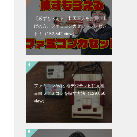
【必ずもらえる！】天下人をお買い上
げの方、ファミコンカセットプレゼン
ト！
（152,542 view）
ファミコンAV化 地デジテレビに元祖
赤白ファミコンを映す方法
（129,650
view）