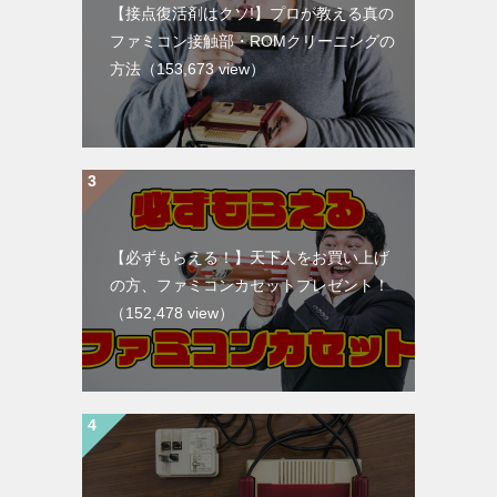
【接点復活剤はクソ!】プロが教える真の
ファミコン接触部・ROMクリーニングの
方法
（153,673 view）
【必ずもらえる！】天下人をお買い上げ
の方、ファミコンカセットプレゼント！
（152,478 view）