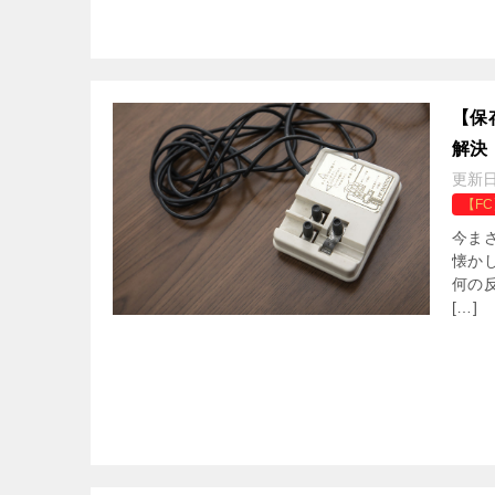
【保
解決
更新
【F
今ま
懐か
何の反
[…]