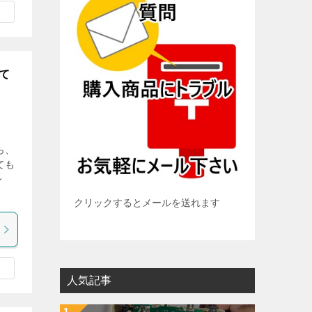
て
ら、
ても
レ
クリックするとメールを送れます
人気記事