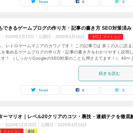
Tweet
0
0
もできるゲームブログの作り方・記事の書き方 SEO対策済み
日：
2026年2月13日
公開日：
2025年4月16日
【FC】ファミコン
も、レトロゲームマニアのカワノです！ この記事では 多くの人に読ま
人を集めるゲームブログの作り方・記事の書き方をわかりやすく説明
す！ （しっかりGoogleのSEO対策のことも押さえてます！） 40〜 [
続きを読む
Tweet
0
0
ターマリオ｜レベル20クリアのコツ・裏技・連鎖テクを徹底
日：
2025年12月20日
公開日：
2025年4月14日
C】ファミコン
裏技