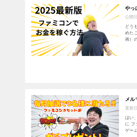
やっ
公開
どう
めたこ
画）の
メル
更新
はい
に 
ゲー