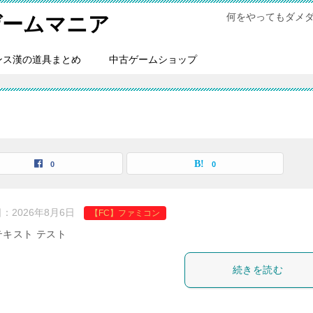
何をやってもダメ
ゲームマニア
ンス漢の道具まとめ
中古ゲームショップ
0
0
日：
2026年8月6日
【FC】ファミコン
テキスト テスト
続きを読む