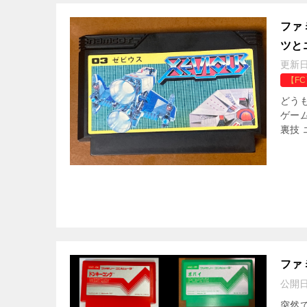
ファ
ツと
更新
【F
どう
ゲー
裏技 
ファ
公開
突然で