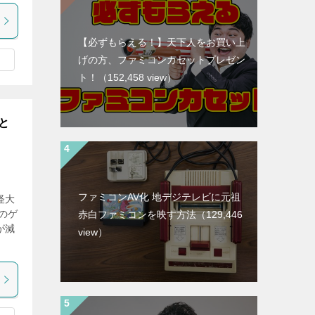
【必ずもらえる！】天下人をお買い上
げの方、ファミコンカセットプレゼン
ト！
（152,458 view）
と
ファミコンAV化 地デジテレビに元祖
怪大
のゲ
赤白ファミコンを映す方法
（129,446
が減
view）