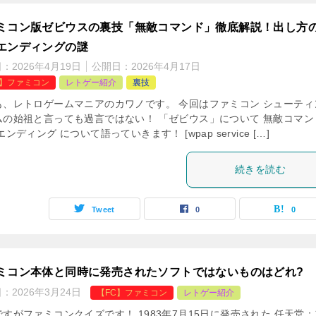
ミコン版ゼビウスの裏技「無敵コマンド」徹底解説！出し方
エンディングの謎
日：
2026年4月19日
公開日：
2026年4月17日
C】ファミコン
レトゲー紹介
裏技
も、レトロゲームマニアのカワノです。 今回はファミコン シューティ
ムの始祖と言っても過言ではない！ 「ゼビウス」について 無敵コマン
エンディング について語っていきます！ [wpap service […]
続きを読む
Tweet
0
0
ミコン本体と同時に発売されたソフトではないものはどれ?
日：
2026年3月24日
【FC】ファミコン
レトゲー紹介
すがファミコンクイズです！ 1983年7月15日に発売された 任天堂：