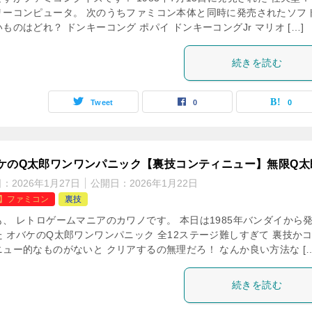
リーコンピュータ。 次のうちファミコン本体と同時に発売されたソフ
ものはどれ？ ドンキーコング ポパイ ドンキーコングJr マリオ […]
続きを読む
Tweet
0
0
ケのQ太郎ワンワンパニック【裏技コンティニュー】無限Q太
日：
2026年1月27日
公開日：
2026年1月22日
C】ファミコン
裏技
も、 レトロゲームマニアのカワノです。 本日は1985年バンダイから
た オバケのQ太郎ワンワンパニック 全12ステージ難しすぎて 裏技か
ニュー的なものがないと クリアするの無理だろ！ なんか良い方法な […
続きを読む