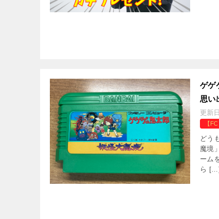
ゲゲ
思い
更新
【F
どう
魔境
ーム
ら […