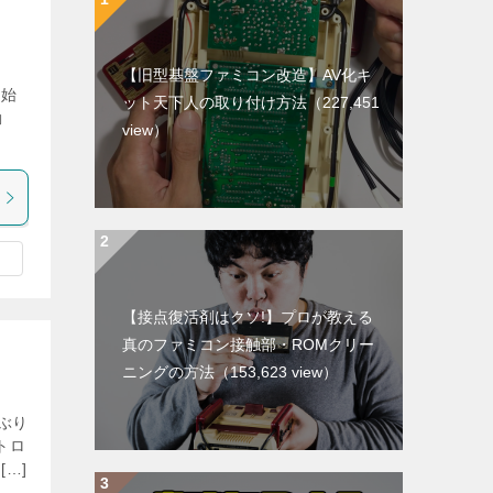
【旧型基盤ファミコン改造】AV化キ
を始
ット天下人の取り付け方法
（227,451
動
view）
]
【接点復活剤はクソ!】プロが教える
真のファミコン接触部・ROMクリー
ニングの方法
（153,623 view）
ぶり
トロ
…]