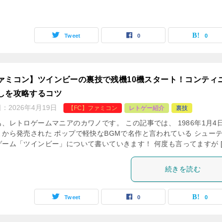
Tweet
0
0
ァミコン】ツインビーの裏技で残機10機スタート！コンティ
しを攻略するコツ
日：
2026年4月19日
【FC】ファミコン
レトゲー紹介
裏技
、レトロゲームマニアのカワノです。 この記事では、 1986年1月4
ミから発売された ポップで軽快なBGMで名作と言われている シュー
ゲーム「ツインビー」について書いていきます！ 何度も言ってますが [
続きを読む
Tweet
0
0