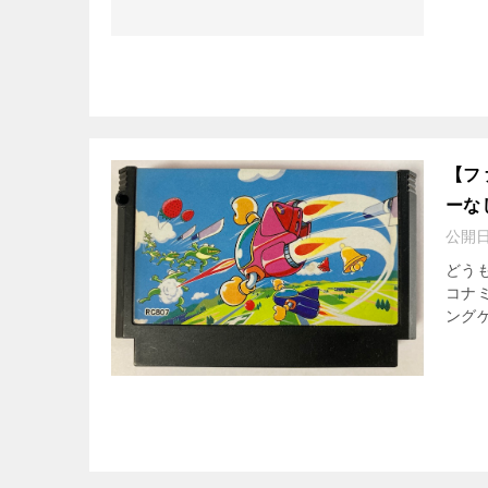
【フ
ーな
公開
どうも
コナ
ング