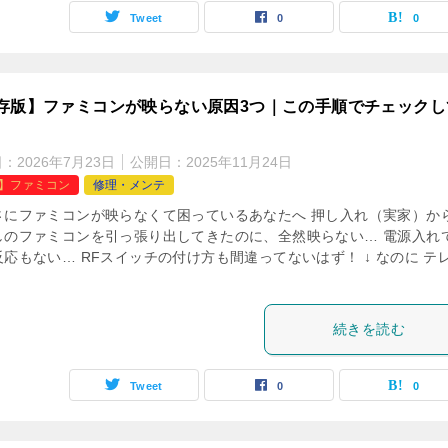
Tweet
0
0
存版】ファミコンが映らない原因3つ｜この手順でチェックし
日：
2026年7月23日
公開日：
2025年11月24日
C】ファミコン
修理・メンテ
さにファミコンが映らなくて困っているあなたへ 押し入れ（実家）か
しのファミコンを引っ張り出してきたのに、全然映らない… 電源入れ
応もない… RFスイッチの付け方も間違ってないはず！ ↓ なのに テ
続きを読む
Tweet
0
0