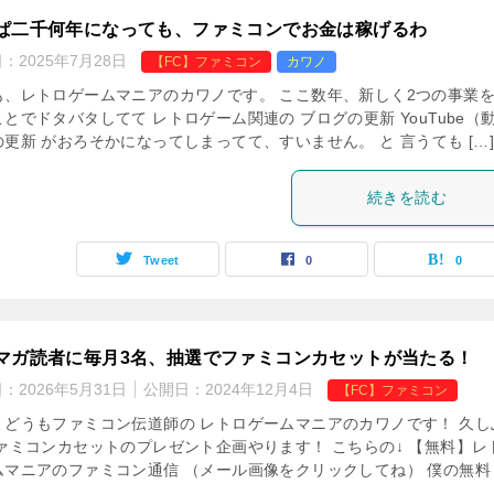
ぱ二千何年になっても、ファミコンでお金は稼げるわ
日：
2025年7月28日
【FC】ファミコン
カワノ
も、レトロゲームマニアのカワノです。 ここ数年、新しく2つの事業
とでドタバタしてて レトロゲーム関連の ブログの更新 YouTube（
更新 がおろそかになってしまってて、すいません。 と 言うても […
続きを読む
Tweet
0
0
マガ読者に毎月3名、抽選でファミコンカセットが当たる！
日：
2026年5月31日
公開日：
2024年12月4日
【FC】ファミコン
、どうもファミコン伝道師の レトロゲームマニアのカワノです！ 久し
ファミコンカセットのプレゼント企画やります！ こちらの↓ 【無料】レ
ムマニアのファミコン通信 （メール画像をクリックしてね） 僕の無料 [