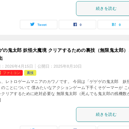
続きを読む
Tweet
0
0
ゲの鬼太郎 妖怪大魔境 クリアするための裏技（無限鬼太郎）
出
日：
2026年4月15日
公開日：
2025年8月10日
C】ファミコン
裏技
も、レトロゲームマニアのカワノです。 今回は「ゲゲゲの鬼太郎 妖
」のことについて 僕みたいなアクションゲーム下手くそゲーマーが こ
をクリアするために絶対必要な 無限鬼太郎（死んでも鬼太郎の残機数
]
続きを読む