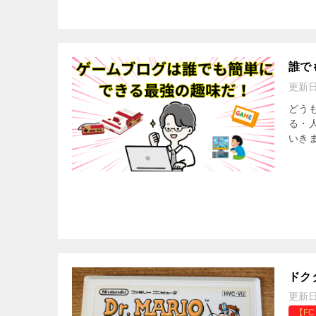
誰で
更新
どう
る・
いきま
ドク
更新
【F