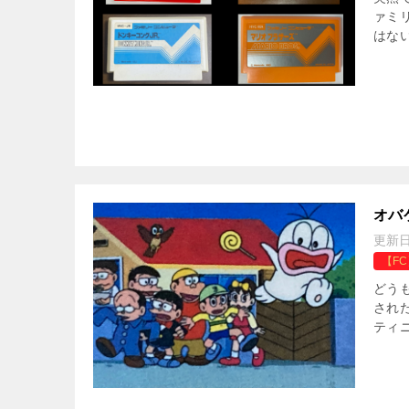
ァミ
はない
オバ
更新
【F
どう
され
ティ