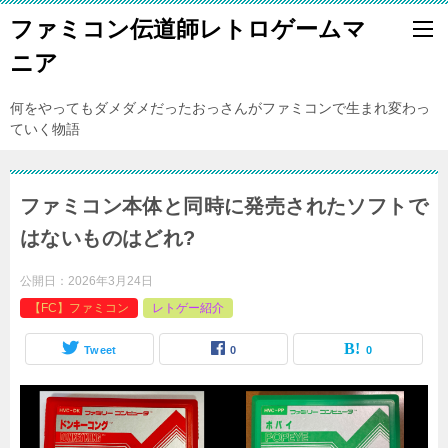
ファミコン伝道師レトロゲームマ
ニア
何をやってもダメダメだったおっさんがファミコンで生まれ変わっ
ていく物語
ファミコン本体と同時に発売されたソフトで
はないものはどれ?
公開日：
2026年3月24日
【FC】ファミコン
レトゲー紹介
Tweet
0
0