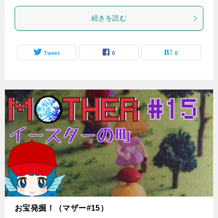
続きを読む
Tweet
0
0
お宝発掘！（マザー#15）