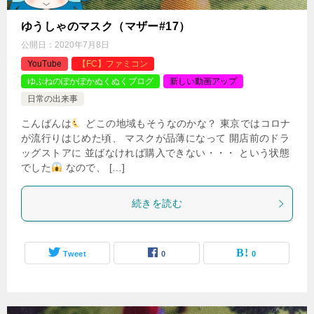
ゆうしゃのマスク（マザー#17）
公開日：
2020年7月8日
YouTube
【FC】ファミコン
ゆぶねのぽかぽかぬくぬくブログ
新しい動画アップ
日常の出来事
こんばんは
どこの地域もそうなのかな？ 東京ではコロナ
が流行りはじめた頃、 マスクが品薄になって 開店前のドラ
ッグストアに 並ばなければ購入できない・・・ という状態
でした
なので、 […]
続きを読む
Tweet
0
0