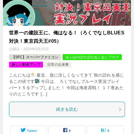
世界一の建設王に、俺はなる！（ろくでなしBLUES
対決！東京四天王#05）
公開日：
2020年9月15日
【SFC】スーパーファミコン
ゆぶねのぽかぽかぬくぬくブログ
新しい動画アップ
日常の出来事
こんにちは
最近、急に涼しくなってきて 秋の訪れを感じ
るこの頃です
今日は、 ろくでなしブルース実況プレイ
パート５をアップしました！ 今回は海老原戦！ １７巻あた
りのところです […]
続きを読む
Tweet
0
0