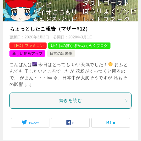
ちょっとしたご報告（マザー#12）
更新日：
2020年3月2日
公開日：
2020年3月1日
【FC】ファミコン
ゆぶねのぽかぽかぬくぬくブログ
新しい動画アップ
日常の出来事
こんばんは
今日はとっても いい天気でした！
おふと
んでも 干したいところでしたが 花粉がくっつくと困るの
で、 がまん・・・🛏 今、日本中が大変そうですが 私もそ
の影響 […]
続きを読む
Tweet
0
0