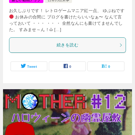
新しい動画アップ
日常の出来事
お久しぶりです！ レトロゲームマニア紅一点、 ゆぶねです
お休みの合間に ブログを書けたらいいなぁ〜 なんて言
っておいて ・・・ ・・ ・ 全然なんにも書けてませんでし
た。 すみませ～ん！ὢ […]
続きを読む
Tweet
0
0