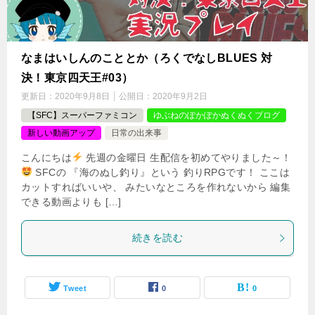
なまはいしんのこととか（ろくでなしBLUES 対
決！東京四天王#03）
更新日：
2020年9月8日
公開日：
2020年9月2日
【SFC】スーパーファミコン
ゆぶねのぽかぽかぬくぬくブログ
新しい動画アップ
日常の出来事
こんにちは
先週の金曜日 生配信を初めてやりました～！
SFCの 『海のぬし釣り』という 釣りRPGです！ ここは
カットすればいいや、 みたいなところを作れないから 編集
できる動画よりも […]
続きを読む
Tweet
0
0