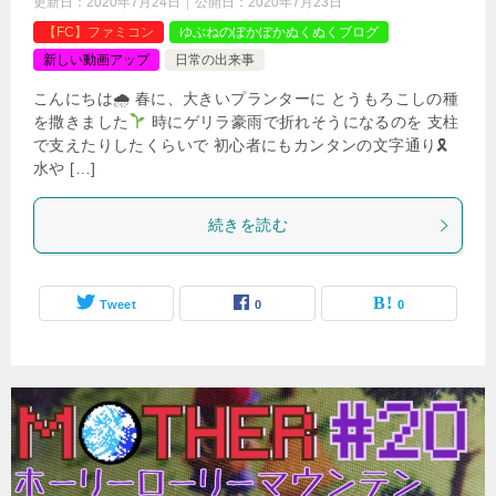
更新日：
2020年7月24日
公開日：
2020年7月23日
【FC】ファミコン
ゆぶねのぽかぽかぬくぬくブログ
新しい動画アップ
日常の出来事
こんにちは🌧 春に、大きいプランターに とうもろこしの種
を撒きました
時にゲリラ豪雨で折れそうになるのを 支柱
で支えたりしたくらいで 初心者にもカンタンの文字通り🎗
水や […]
続きを読む
Tweet
0
0