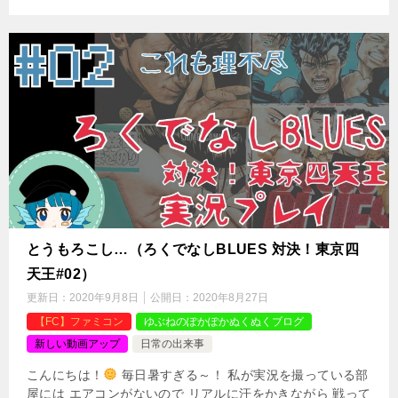
とうもろこし…（ろくでなしBLUES 対決！東京四
天王#02）
更新日：
2020年9月8日
公開日：
2020年8月27日
【FC】ファミコン
ゆぶねのぽかぽかぬくぬくブログ
新しい動画アップ
日常の出来事
こんにちは！
毎日暑すぎる～！ 私が実況を撮っている部
屋には エアコンがないので リアルに汗をかきながら 戦って