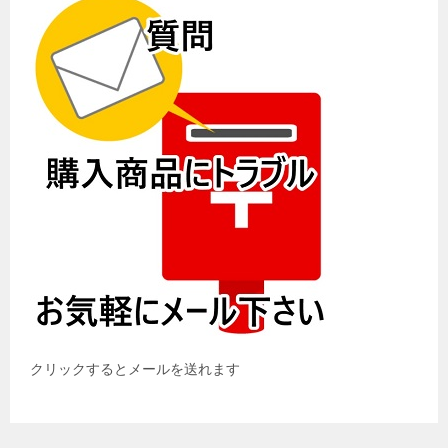
クリックするとメールを送れます