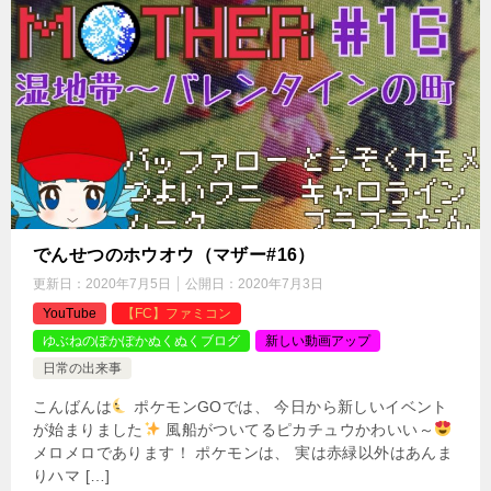
でんせつのホウオウ（マザー#16）
更新日：
2020年7月5日
公開日：
2020年7月3日
YouTube
【FC】ファミコン
ゆぶねのぽかぽかぬくぬくブログ
新しい動画アップ
日常の出来事
こんばんは
ポケモンGOでは、 今日から新しいイベント
が始まりました
風船がついてるピカチュウかわいい～
メロメロであります！ ポケモンは、 実は赤緑以外はあんま
りハマ […]