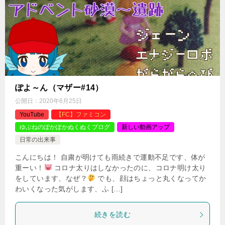
ぽよ～ん（マザー#14）
公開日：
2020年6月25日
YouTube
【FC】ファミコン
ゆぶねのぽかぽかぬくぬくブログ
新しい動画アップ
日常の出来事
こんにちは！ 自粛が明けても雨続きで運動不足です、体が
重ーい！
コロナ太りはしなかったのに、コロナ明け太り
をしています、なぜ？
でも、顔はちょっと丸くなってか
わいくなった気がします、ふ […]
続きを読む