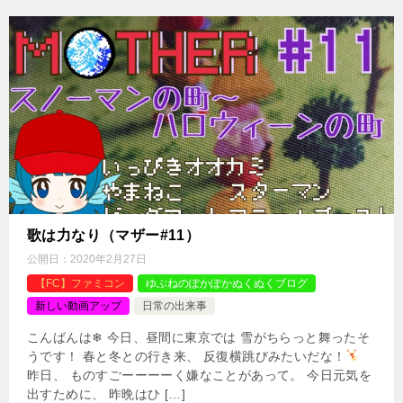
歌は力なり（マザー#11）
公開日：
2020年2月27日
【FC】ファミコン
ゆぶねのぽかぽかぬくぬくブログ
新しい動画アップ
日常の出来事
こんばんは❄ 今日、昼間に東京では 雪がちらっと舞ったそ
うです！ 春と冬との行き来、 反復横跳びみたいだな！
昨日、 ものすごーーーーく嫌なことがあって。 今日元気を
出すために、 昨晩はひ […]