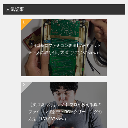
人気記事
【旧型基盤ファミコン改造】AV化キット
天下人の取り付け方法
（227,457 view）
【接点復活剤はクソ!】プロが教える真の
ファミコン接触部・ROMクリーニングの
方法
（153,637 view）