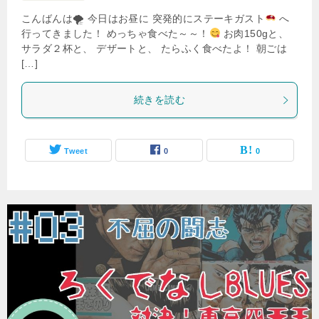
こんばんは🌪 今日はお昼に 突発的にステーキガスト
へ
行ってきました！ めっちゃ食べた～～！
お肉150gと、
サラダ２杯と、 デザートと、 たらふく食べたよ！ 朝ごは
[…]
続きを読む
Tweet
0
0