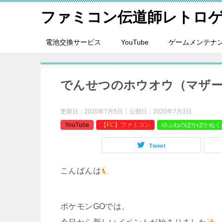
ファミコン伝道師レトロ
電池交換サービス
YouTube
ゲームメンテナ
でんせつのホウオウ（マザー#
更新日：
2020年7月5日
公開日：
2020年7月3日
YouTube
【FC】ファミコン
ゆぶねのぽかぽかぬく
Tweet
こんばんは
ポケモンGOでは、