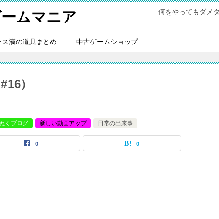
何をやってもダメ
ゲームマニア
ンス漢の道具まとめ
中古ゲームショップ
16）
ぬくブログ
新しい動画アップ
日常の出来事
0
0