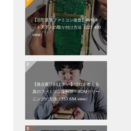
【旧型基盤ファミコン改造】AV化キ
ット天下人の取り付け方法
（227,490
view）
【接点復活剤はクソ!】プロが教える
真のファミコン接触部・ROMクリー
ニングの方法
（153,684 view）