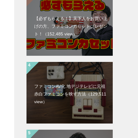
【必ずもらえる！】天下人をお買い上
げの方、ファミコンカセットプレゼン
ト！
（152,485 view）
ファミコンAV化 地デジテレビに元祖
赤白ファミコンを映す方法
（129,511
view）