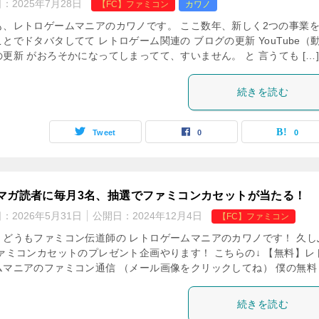
日：
2025年7月28日
【FC】ファミコン
カワノ
も、レトロゲームマニアのカワノです。 ここ数年、新しく2つの事業
とでドタバタしてて レトロゲーム関連の ブログの更新 YouTube（
更新 がおろそかになってしまってて、すいません。 と 言うても […
続きを読む
Tweet
0
0
マガ読者に毎月3名、抽選でファミコンカセットが当たる！
日：
2026年5月31日
公開日：
2024年12月4日
【FC】ファミコン
、どうもファミコン伝道師の レトロゲームマニアのカワノです！ 久し
ファミコンカセットのプレゼント企画やります！ こちらの↓ 【無料】レ
ムマニアのファミコン通信 （メール画像をクリックしてね） 僕の無料 [
続きを読む