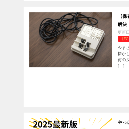
【保
解決
更新
【F
今ま
懐か
何の反
[…]
やっ