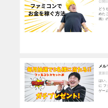
公開
どう
めたこ
画）の
メル
更新
はい
に 
ゲー