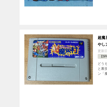
超魔
やし
更新
【S
どう
と裏
ン「魔