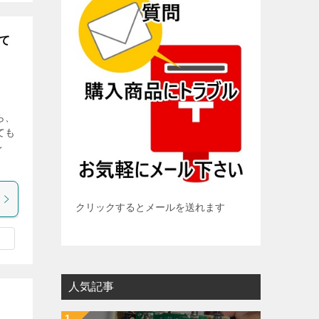
て
ら、
ても
レ
クリックするとメールを送れます
人気記事