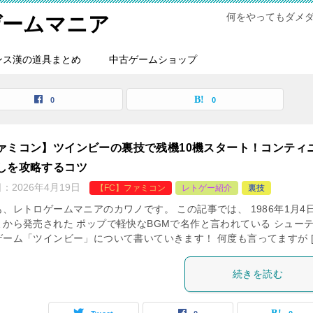
何をやってもダメ
ゲームマニア
ンス漢の道具まとめ
中古ゲームショップ
0
0
ァミコン】ツインビーの裏技で残機10機スタート！コンティ
しを攻略するコツ
日：
2026年4月19日
【FC】ファミコン
レトゲー紹介
裏技
、レトロゲームマニアのカワノです。 この記事では、 1986年1月4
ミから発売された ポップで軽快なBGMで名作と言われている シュー
ゲーム「ツインビー」について書いていきます！ 何度も言ってますが [
続きを読む