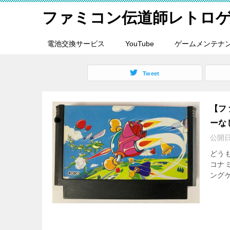
ファミコン伝道師レトロ
電池交換サービス
YouTube
ゲームメンテナ
Tweet
【フ
ーな
公開
どうも
コナ
ング