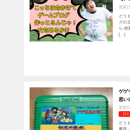
更新
どう
グの
ら 
[…]
ゲゲ
思い
更新
【F
どう
魔境