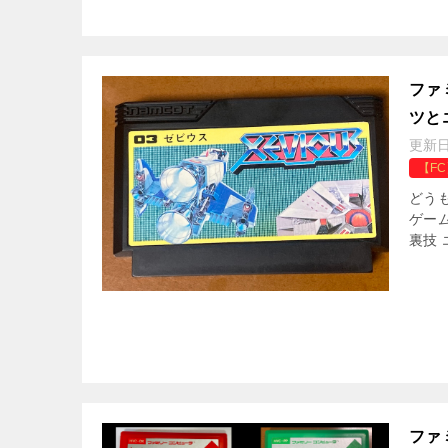
ファ
ツと
更新
【F
どう
ゲー
裏技 
ファ