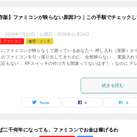
存版】ファミコンが映らない原因3つ｜この手順でチェックし
日：
2026年7月23日
公開日：
2025年11月24日
C】ファミコン
修理・メンテ
さにファミコンが映らなくて困っているあなたへ 押し入れ（実家）か
しのファミコンを引っ張り出してきたのに、全然映らない… 電源入れ
応もない… RFスイッチの付け方も間違ってないはず！ ↓ なのに テ
続きを読む
Tweet
0
0
ぱ二千何年になっても、ファミコンでお金は稼げるわ