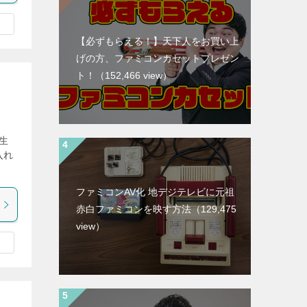
【必ずもらえる！】天下人をお買い上
げの方、ファミコンカセットプレゼン
ト！
（152,466 view）
生
入れ
]
ファミコンAV化 地デジテレビに元祖
赤白ファミコンを映す方法
（129,475
view）