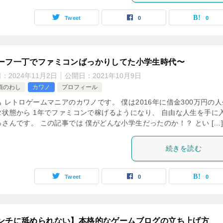
Tweet
0
0
ーフ一丁でファミコンばっかりしてた小学生時代〜
日：
2024年11月2日
公開日：
2021年10月9日
頃のわし
カワノ
プロフィール
 レトロゲームマニアのカワノです。 僕は2016年に借金300万円の人
タ状態から 1年でファミコンで稼げるようになり、 自由な人生を手に
さんです。 この記事では 僕がどんな小学生だったのか！？ とい […
続きを読む
Tweet
0
0
ンチに舐められない】本格的なゲームブログの立ち上げ方