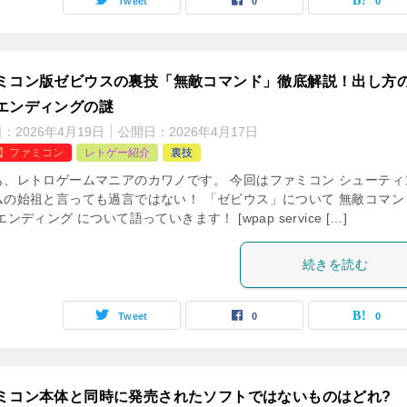
Tweet
0
0
ミコン版ゼビウスの裏技「無敵コマンド」徹底解説！出し方
エンディングの謎
日：
2026年4月19日
公開日：
2026年4月17日
C】ファミコン
レトゲー紹介
裏技
も、レトロゲームマニアのカワノです。 今回はファミコン シューティ
ムの始祖と言っても過言ではない！ 「ゼビウス」について 無敵コマン
エンディング について語っていきます！ [wpap service […]
続きを読む
Tweet
0
0
ミコン本体と同時に発売されたソフトではないものはどれ?