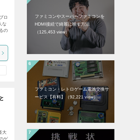
ファミコンやスーパーファミコンを
ブロ
人な
HDMI接続で綺麗に映す方法
るの
（125,453 view）
ファミコン・レトロゲーム電池交換サ
ービス【有料】
（92,221 view）
と
怪大
のゲ