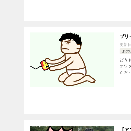
ブリ
更新
あの
どうも
オワ
たおっ
【ア