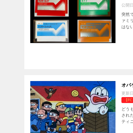
公開
突然で
ァミ
はない
オバ
更新
【F
どう
され
ティ