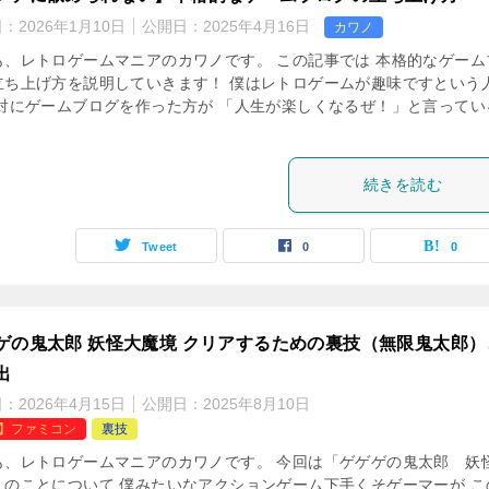
日：
2026年1月10日
公開日：
2025年4月16日
カワノ
も、レトロゲームマニアのカワノです。 この記事では 本格的なゲーム
立ち上げ方を説明していきます！ 僕はレトロゲームが趣味ですという
絶対にゲームブログを作った方が 「人生が楽しくなるぜ！」と言ってい
続きを読む
Tweet
0
0
ゲの鬼太郎 妖怪大魔境 クリアするための裏技（無限鬼太郎）
出
日：
2026年4月15日
公開日：
2025年8月10日
C】ファミコン
裏技
も、レトロゲームマニアのカワノです。 今回は「ゲゲゲの鬼太郎 妖
」のことについて 僕みたいなアクションゲーム下手くそゲーマーが こ