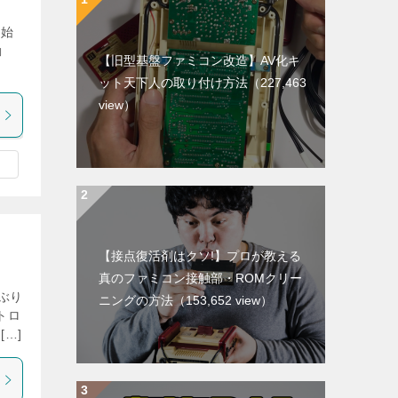
を始
動
【旧型基盤ファミコン改造】AV化キ
]
ット天下人の取り付け方法
（227,463
view）
【接点復活剤はクソ!】プロが教える
真のファミコン接触部・ROMクリー
ぶり
ニングの方法
（153,652 view）
トロ
…]