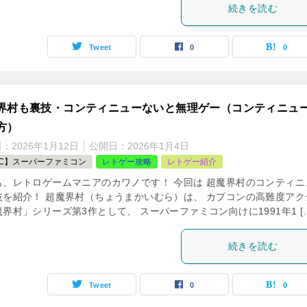
続きを読む
Tweet
0
0
界村も裏技・コンティニューないと無理ゲー（コンティニュ
方）
日：
2026年1月12日
公開日：
2026年1月4日
FC】スーパーファミコン
レトゲー攻略
レトゲー紹介
も、レトロゲームマニアのカワノです！ 今回は 超魔界村のコンティニ
技を紹介！ 超魔界村（ちょうまかいむら）は、 カプコンの高難度アク
界村」シリーズ第3作として、 スーパーファミコン向けに1991年1 [
続きを読む
Tweet
0
0