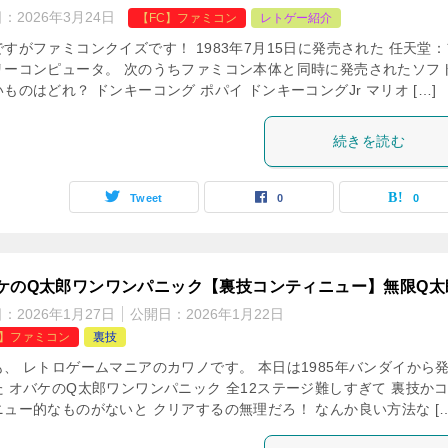
日：
2026年3月24日
【FC】ファミコン
レトゲー紹介
すがファミコンクイズです！ 1983年7月15日に発売された 任天堂：
リーコンピュータ。 次のうちファミコン本体と同時に発売されたソフ
ものはどれ？ ドンキーコング ポパイ ドンキーコングJr マリオ […]
続きを読む
Tweet
0
0
ケのQ太郎ワンワンパニック【裏技コンティニュー】無限Q太
日：
2026年1月27日
公開日：
2026年1月22日
C】ファミコン
裏技
も、 レトロゲームマニアのカワノです。 本日は1985年バンダイから
た オバケのQ太郎ワンワンパニック 全12ステージ難しすぎて 裏技か
ニュー的なものがないと クリアするの無理だろ！ なんか良い方法な […