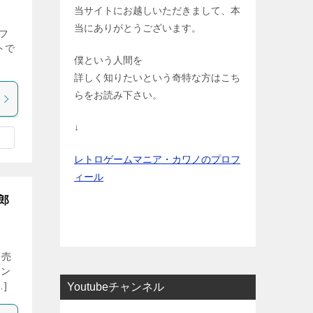
当サイトにお越しいただきまして、本
当にありがとうございます。
フ
トで
僕という人間を
詳しく知りたいという奇特な方はこち
らをお読み下さい。
↓
レトロゲームマニア・カワノのプロフ
ィール
郎
発売
コン
]
Youtubeチャンネル