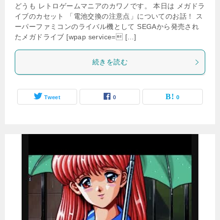
どうも レトロゲームマニアのカワノです。 本日は メガドラ
イブのカセット 「電池交換の注意点」についてのお話！ ス
ーパーファミコンのライバル機として SEGAから発売され
たメガドライブ [wpap service= […]
続きを読む
Tweet
0
0