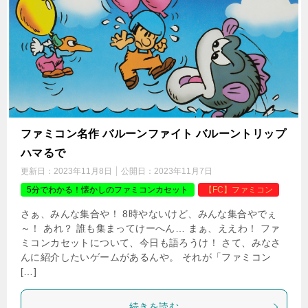
ファミコン名作 バルーンファイト バルーントリップ
ハマるで
更新日：
2023年11月8日
公開日：
2023年11月7日
5分でわかる！懐かしのファミコンカセット
【FC】ファミコン
さぁ、みんな集合や！ 8時やないけど、みんな集合やでぇ
～！ あれ？ 誰も集まってけーへん… まぁ、ええわ！ ファ
ミコンカセットについて、今日も語ろうけ！ さて、みなさ
んに紹介したいゲームがあるんや。 それが「ファミコン
[…]
続きを読む