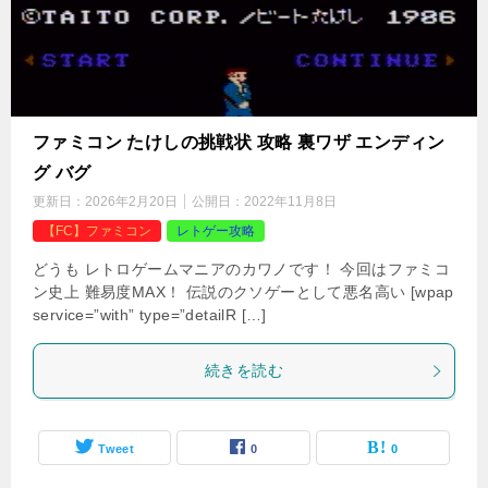
ファミコン たけしの挑戦状 攻略 裏ワザ エンディン
グ バグ
更新日：
2026年2月20日
公開日：
2022年11月8日
【FC】ファミコン
レトゲー攻略
どうも レトロゲームマニアのカワノです！ 今回はファミコ
ン史上 難易度MAX！ 伝説のクソゲーとして悪名高い [wpap
service=”with” type=”detailR […]
続きを読む
Tweet
0
0