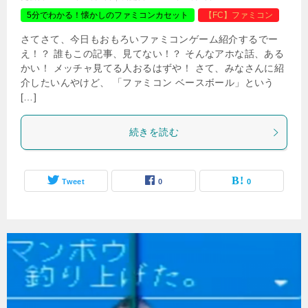
5分でわかる！懐かしのファミコンカセット
【FC】ファミコン
さてさて、今日もおもろいファミコンゲーム紹介するでー
え！？ 誰もこの記事、見てない！？ そんなアホな話、ある
かい！ メッチャ見てる人おるはずや！ さて、みなさんに紹
介したいんやけど、 「ファミコン ベースボール」という
[…]
続きを読む
Tweet
0
0