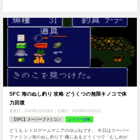
SFC 海のぬし釣り 攻略 どうくつの無限キノコで体
力回復
更新日：
2023年10月29日
公開日：
2023年10月21日
【SFC】スーパーファミコン
レトゲー攻略
どうも レトロゲームマニアのゆぶねです。 今日はスーパー
ファミコン海のぬし釣りで 磯にあるどうくつで「むしめが