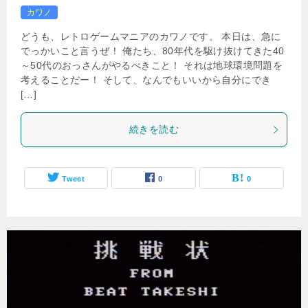
カワノ
どうも、レトロゲームマニアのカワノです。 本日は、急に
でっかいこと言うぜ！ 俺たち、80年代を駆け抜けてきた40
～50代のおっさんがやるべきこと！ それは地球環境問題を
考えることだー！ そして、なんでもいいから自分にでき
[…]
続きを読む
Tweet
0
0