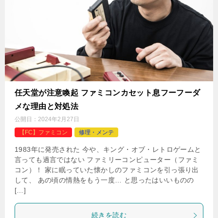
任天堂が注意喚起 ファミコンカセット息フーフーダ
メな理由と対処法
公開日：
2024年2月27日
【FC】ファミコン
修理・メンテ
1983年に発売された 今や、キング・オブ・レトロゲームと
言っても過言ではない ファミリーコンピューター（ファミ
コン）！ 家に眠っていた懐かしのファミコンを引っ張り出
して、 あの頃の情熱をもう一度… と思ったはいいものの
[…]
続きを読む