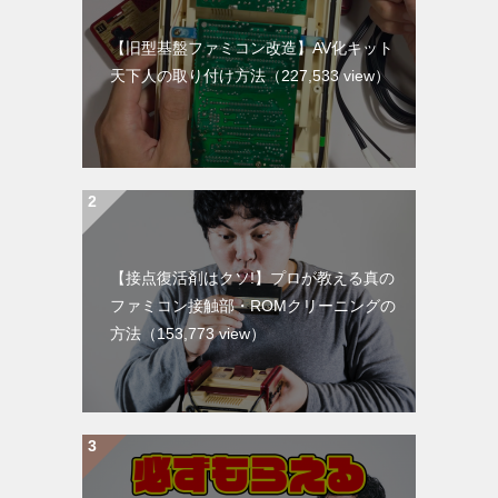
【旧型基盤ファミコン改造】AV化キット
天下人の取り付け方法
（227,533 view）
【接点復活剤はクソ!】プロが教える真の
ファミコン接触部・ROMクリーニングの
方法
（153,773 view）