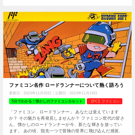
ファミコン名作 ロードランナーについて熱く語ろう
更新日：
2023年11月20日
公開日：
2023年11月19日
5分でわかる！懐かしのファミコンカセット
【FC】ファミコン
「ファミコン ロードランナー」 あなたは覚えています
か？ その魅力を再発見しませんか？ ファミコン世代の皆さ
ん、懐かしのロードランナーが今、新たな輝きを放ってい
ます。 あの頃、指先一つで冒険の世界に飛び込んだ感覚、