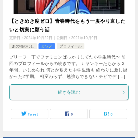
【ときめき度ゼロ】青春時代をもう一度やり直した
いと切実に願う話
更新日：
2024年10月22日
公開日：
2021年10月9日
あの頃のわし
カワノ
プロフィール
ブリーフ一丁でファミコンばっかりしてた小学生時代〜 前
回のプロフィールからの続きです。 ↓ ヤンキーたちから 3
年間、いじめられ 何とか耐えた中学生活も 終わりに差し掛
かった2学期。 相変わらず、勉強もできない チビでデ […]
続きを読む
Tweet
0
0