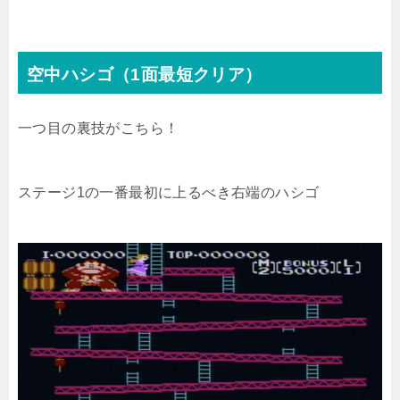
空中ハシゴ（1面最短クリア）
一つ目の裏技がこちら！
ステージ1の一番最初に上るべき右端のハシゴ