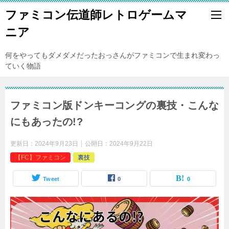
ファミコン伝道師レトロゲームマ
ニア
何をやってもダメダメだったおっさんがファミコンで生まれ変わっ
ていく物語
ファミコン版ドンキーコングの裏技・こんな
にもあったの!?
更新日：
2024年9月23日
公開日：
2024年9月22日
【FC】ファミコン
裏技
Tweet
0
0