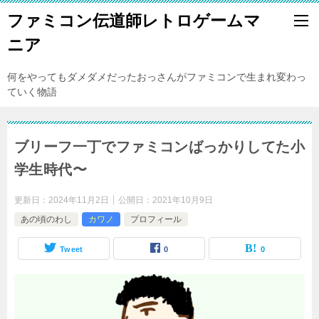
ファミコン伝道師レトロゲームマ
ニア
何をやってもダメダメだったおっさんがファミコンで生まれ変わっ
ていく物語
ブリーフ一丁でファミコンばっかりしてた小
学生時代〜
更新日：
2024年11月2日
公開日：
2021年10月9日
あの頃のわし
カワノ
プロフィール
Tweet
0
0