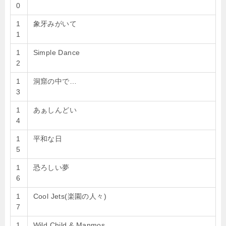
0
1
象牙みがいて
1
1
Simple Dance
2
1
洞窟の中で…
3
1
あぁしんどい
4
1
平和な日
5
1
恐ろしい夢
6
1
Cool Jets(楽園の人々)
7
1
Wild Child & Manmos