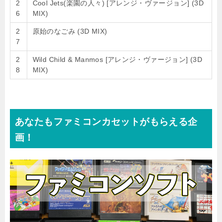
2
Cool Jets(楽園の人々) [アレンジ・ヴァージョン] (3D
6
MIX)
2
原始のなごみ (3D MIX)
7
2
Wild Child & Manmos [アレンジ・ヴァージョン] (3D
8
MIX)
あなたもファミコンカセットがもらえる企
画！