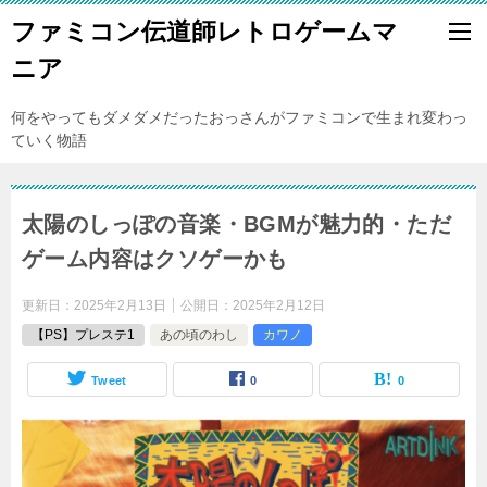
ファミコン伝道師レトロゲームマ
ニア
何をやってもダメダメだったおっさんがファミコンで生まれ変わっ
ていく物語
太陽のしっぽの音楽・BGMが魅力的・ただ
ゲーム内容はクソゲーかも
更新日：
2025年2月13日
公開日：
2025年2月12日
【PS】プレステ1
あの頃のわし
カワノ
Tweet
0
0