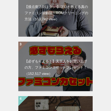
【接点復活剤はクソ!】プロが教える真の
ファミコン接触部・ROMクリーニングの
方法
（153,742 view）
【必ずもらえる！】天下人をお買い上げ
の方、ファミコンカセットプレゼント！
（152,517 view）