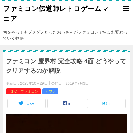
ファミコン伝道師レトロゲームマ
ニア
何をやってもダメダメだったおっさんがファミコンで生まれ変わっ
ていく物語
ファミコン 魔界村 完全攻略 4面 どうやって
クリアするのか解説
更新日：
2023年10月29日
公開日：
2019年7月3日
【FC】ファミコン
カワノ
Tweet
0
0