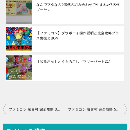
なんでブタなの?偶然の組み合わせで生まれた?名作
プーヤン
【ファミコン】ダウボーイ操作説明と完全攻略プラ
ス裏技とBGM
【閲覧注意】とうもろこし（マザーパート21）
投
ファミコン 魔界村 完全攻略 3面 どうやってクリアするのか解説
ファミコン 魔界村 完全攻略 5面 どうやってクリアするのか解説
稿
ナ