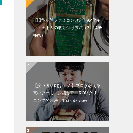
【旧型基盤ファミコン改造】AV化キ
ット天下人の取り付け方法
（227,495
view）
【接点復活剤はクソ!】プロが教える
真のファミコン接触部・ROMクリー
ニングの方法
（153,697 view）