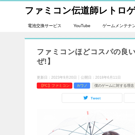
ファミコン伝道師レトロ
電池交換サービス
YouTube
ゲームメンテナ
ファミコンほどコスパの良
ぜ!】
更新日：
2023年9月20日
公開日：
2018年6月11日
【FC】ファミコン
カワノ
僕のゲームに対する理念
Tweet