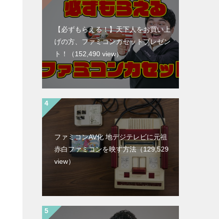
【必ずもらえる！】天下人をお買い上
げの方、ファミコンカセットプレゼン
ト！
（152,490 view）
ファミコンAV化 地デジテレビに元祖
赤白ファミコンを映す方法
（129,529
view）