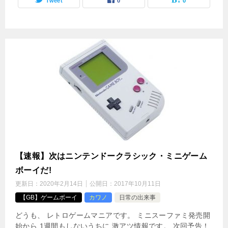
Tweet
0
0
【速報】次はニンテンドークラシック・ミニゲーム
ボーイだ!
更新日：
2020年2月14日
公開日：
2017年10月11日
【GB】ゲームボーイ
カワノ
日常の出来事
どうも、 レトロゲームマニアです。 ミニスーファミ発売開
始から 1週間もしないうちに 激アツ情報です。 次回予告！