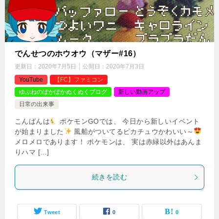
でんせつのホウオウ（マザー#16）
更新日：
2020年7月5日
公開日：
2020年7月3日
YouTube
【FC】ファミコン
ゆぶねのぽかぽかぬくぬくブログ
新しい動画アップ
日常の出来事
こんばんは
ポケモンGOでは、 今日から新しいイベント
が始まりました
風船がついてるピカチュウかわいい～
メロメロであります！ ポケモンは、 実は赤緑以外はあんま
りハマ […]
続きを読む
Tweet
0
0