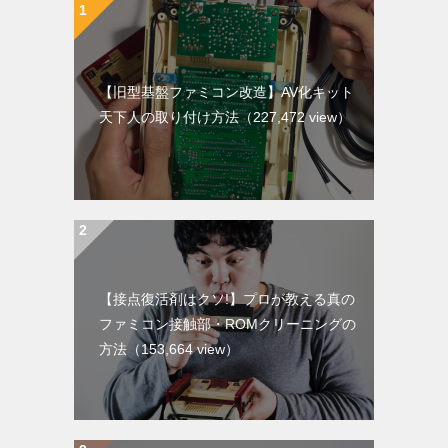
【旧型基盤ファミコン改造】AV化キット
天下人の取り付け方法
（227,472 view）
【接点復活剤はクソ!】プロが教える真の
ファミコン接触部・ROMクリーニングの
方法
（153,664 view）