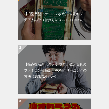
【旧型基盤ファミコン改造】AV化キット
天下人の取り付け方法
（227,506 view）
【接点復活剤はクソ!】プロが教える真の
ファミコン接触部・ROMクリーニングの
方法
（153,714 view）