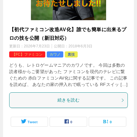
【初代ファミコン改造AV化】誰でも簡単に出来るプ
ロの技を公開（新旧対応）
更新日：
2026年7月23日
公開日：
2018年6月3日
【FC】ファミコン
カワノ
裏技
どうも、レトロゲームマニアのカワノです。 今回は多数の
読者様からご要望があった ファミコンを現代のテレビに繋
ぐための 赤白ファミコンAV化に関する記事です。 この記事
を読めば、 あなたの家の押入れで眠っている RFスイッ […]
続きを読む
Tweet
0
0