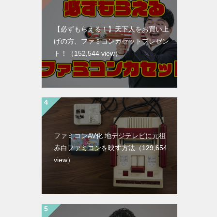
【必ずもらえる！】天下人をお買い上
げの方、ファミコンカセットプレゼン
ト！
（152,544 view）
ファミコンAV化 地デジテレビに元祖
赤白ファミコンを映す方法
（129,654
view）