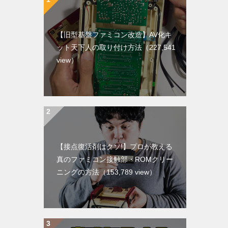
【旧型基盤ファミコン改造】AV化キ
ット天下人の取り付け方法
（227,541
view）
【接点復活剤はクソ!】プロが教える
真のファミコン接触部・ROMクリー
ニングの方法
（153,789 view）