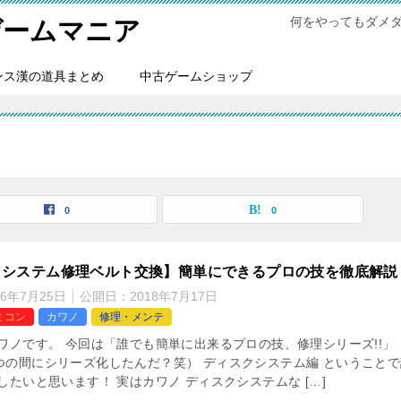
何をやってもダメ
ゲームマニア
ンス漢の道具まとめ
中古ゲームショップ
0
0
クシステム修理ベルト交換】簡単にできるプロの技を徹底解説
26年7月25日
公開日：
2018年7月17日
ミコン
カワノ
修理・メンテ
カワノです。 今回は「誰でも簡単に出来るプロの技、修理シリーズ!!」
つの間にシリーズ化したんだ？笑） ディスクシステム編 ということで
したいと思います！ 実はカワノ ディスクシステムな […]