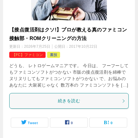
【接点復活剤はクソ!】プロが教える真のファミコン
接触部・ROMクリーニングの方法
更新日：
2026年7月25日
公開日：
2017年10月22日
【FC】ファミコン
裏技
どうも、 レトロゲームマニアです。 今日は、 フーフーして
もファミコンソフトがつかない 市販の接点復活剤を綿棒で
ヌリヌリしてもファミコンソフトがつかない で、お悩みの
あなたに 大袈裟じゃなく 数万本の ファミコンソフトを […]
続きを読む
Tweet
0
0