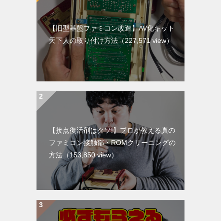
【旧型基盤ファミコン改造】AV化キット
天下人の取り付け方法
（227,571 view）
【接点復活剤はクソ!】プロが教える真の
ファミコン接触部・ROMクリーニングの
方法
（153,850 view）