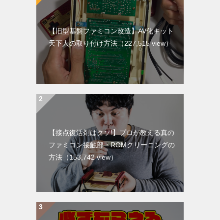
【旧型基盤ファミコン改造】AV化キット
天下人の取り付け方法
（227,515 view）
【接点復活剤はクソ!】プロが教える真の
ファミコン接触部・ROMクリーニングの
方法
（153,742 view）