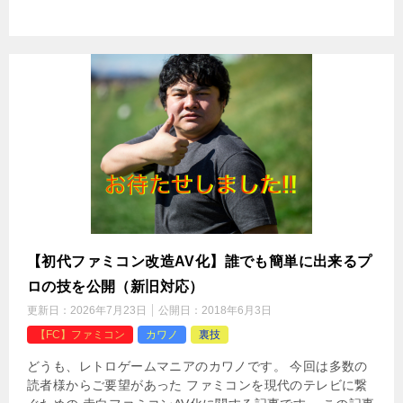
【初代ファミコン改造AV化】誰でも簡単に出来るプ
ロの技を公開（新旧対応）
更新日：
2026年7月23日
公開日：
2018年6月3日
【FC】ファミコン
カワノ
裏技
どうも、レトロゲームマニアのカワノです。 今回は多数の
読者様からご要望があった ファミコンを現代のテレビに繋