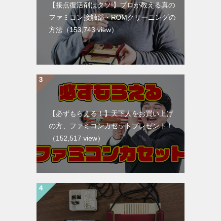
【接点復活剤はクソ!】プロが教える真の
ファミコン接触部・ROMクリーニングの
方法
（153,743 view）
【必ずもらえる！】天下人をお買い上げ
の方、ファミコンカセットプレゼント！
（152,517 view）