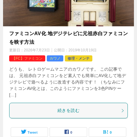
ファミコンAV化 地デジテレビに元祖赤白ファミコン
を映す方法
更新日：
2026年7月23日
公開日：
2019年10月19日
【FC】ファミコン
カワノ
修理・メンテ
どうも、 レトロゲームマニアのカワノです。 この記事で
は、 元祖赤白ファミコンをど素人でも簡単にAV化して地デ
ジテレビで遊べるように改造する内容です！ （ちなみにフ
ァミコンAV化とは、このようにファミコンを3色PINケー
[…]
続きを読む
Tweet
0
0