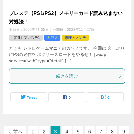
ファミコン【カルノフ】裏技・コンティニュー
（KARNOV）
公開日：
2022年12月20日
【FC】ファミコン
レトゲー攻略
どうも レトロゲームマニアのカワノです。 本日は、 クソゲ
ー? 良ゲー? 結構、賛否あるカルノフの裏技について 紹介
していきましょう！ カルノフ裏技・その1.ステージセレク
ト タイトル画面の時に ↑この時に 1コンの セ […]
続きを読む