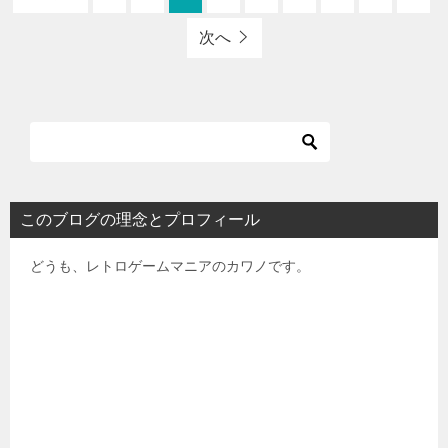
Tweet
0
0
プレステ【PS1/PS2】メモリーカード読み込まない
対処法！
更新日：
2026年7月25日
公開日：
2022年11月27日
【PS】プレステ1
カワノ
修理・メンテ
どうも レトロゲームマニアのカワノです。 今回は 久しぶり
にPSの迷作!? ボクサーズロードをやるぜ！ [wpap
service=”with” type=”detail” […]
続きを読む