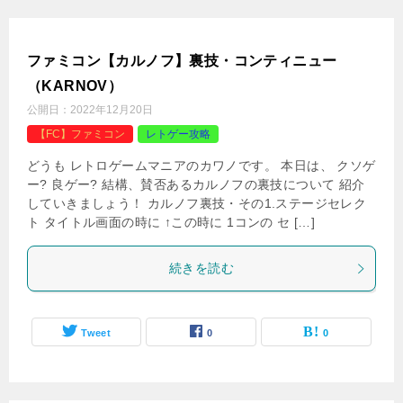
誰でも簡単にネットで稼げてファミコンソフトを買
いまくれる方法
更新日：
2025年4月5日
公開日：
2023年3月5日
【FC】ファミコン
カワノ
裏技
どうも、レトロゲームマニアのカワノです。 今回はこち
ら！ 誰でも簡単にネットで稼げてファミコンカセットを買
いまくれる方法！ を紹介します！ 2025年になってから 一
部のレトロゲームたちがドンドン値上がっていってます
ね… […]
続きを読む
Tweet
0
0