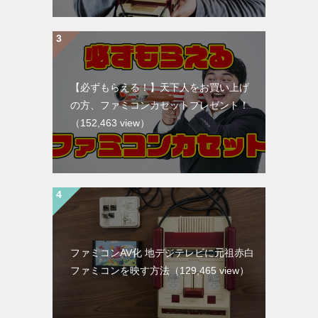
人気記事
【旧型基盤ファミコン改造】AV化キット
天下人の取り付け方法
（227,457 view）
【接点復活剤はクソ!】プロが教える真の