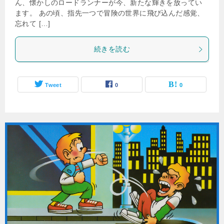
ん、懐かしのロードランナーが今、新たな輝きを放ってい
ます。 あの頃、指先一つで冒険の世界に飛び込んだ感覚、
忘れて […]
続きを読む
Tweet
0
0