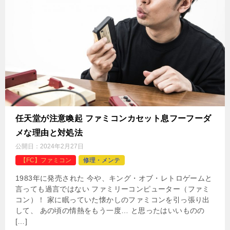
任天堂が注意喚起 ファミコンカセット息フーフーダ
メな理由と対処法
公開日：
2024年2月27日
【FC】ファミコン
修理・メンテ
1983年に発売された 今や、キング・オブ・レトロゲームと
言っても過言ではない ファミリーコンピューター（ファミ
コン）！ 家に眠っていた懐かしのファミコンを引っ張り出
して、 あの頃の情熱をもう一度… と思ったはいいものの
[…]