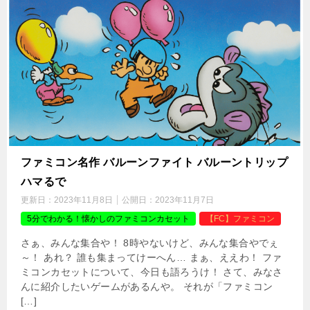
ファミコン名作 バルーンファイト バルーントリップ
ハマるで
更新日：
2023年11月8日
公開日：
2023年11月7日
5分でわかる！懐かしのファミコンカセット
【FC】ファミコン
さぁ、みんな集合や！ 8時やないけど、みんな集合やでぇ
～！ あれ？ 誰も集まってけーへん… まぁ、ええわ！ ファ
ミコンカセットについて、今日も語ろうけ！ さて、みなさ
んに紹介したいゲームがあるんや。 それが「ファミコン
[…]