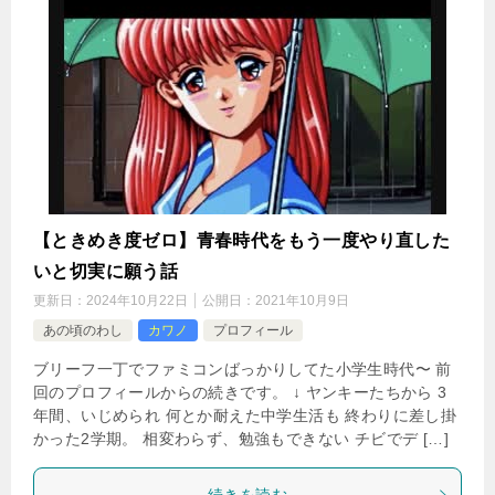
【ときめき度ゼロ】青春時代をもう一度やり直した
いと切実に願う話
更新日：
2024年10月22日
公開日：
2021年10月9日
あの頃のわし
カワノ
プロフィール
ブリーフ一丁でファミコンばっかりしてた小学生時代〜 前
回のプロフィールからの続きです。 ↓ ヤンキーたちから 3
年間、いじめられ 何とか耐えた中学生活も 終わりに差し掛
かった2学期。 相変わらず、勉強もできない チビでデ […]