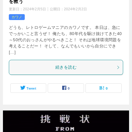
を救う
更新日：
2024年2月5日
公開日：
2024年2月2日
カワノ
どうも、レトロゲームマニアのカワノです。 本日は、急に
でっかいこと言うぜ！ 俺たち、80年代を駆け抜けてきた40
～50代のおっさんがやるべきこと！ それは地球環境問題を
考えることだー！ そして、なんでもいいから自分にでき
[…]
続きを読む
Tweet
0
0