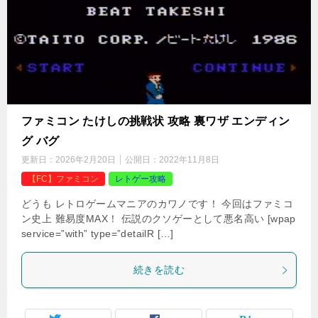
ファミコン たけしの挑戦状 攻略 裏ワザ エンディン
グ バグ
更新日：
2026年2月20日
公開日：
2022年11月8日
【FC】ファミコン
レトゲー攻略
どうも レトロゲームマニアのカワノです！ 今回はファミコ
ン史上 難易度MAX！ 伝説のクソゲーとして悪名高い [wpap
service=”with” type=”detailR […]
続きを読む