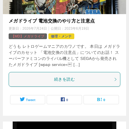
メガドライブ 電池交換のやり方と注意点
更新日：
2026年7月24日
公開日：
2023年6月19日
【MD】メガドライブ
修理・メンテ
どうも レトロゲームマニアのカワノです。 本日は メガドラ
イブのカセット 「電池交換の注意点」についてのお話！ ス
ーパーファミコンのライバル機として SEGAから発売され
たメガドライブ [wpap service= […]
続きを読む
Tweet
0
0