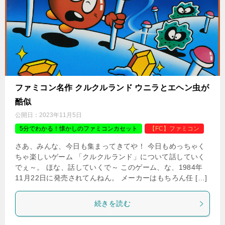
ファミコン名作 クルクルランド ウニラとエヘン虫が
酷似
公開日：
2023年11月5日
5分でわかる！懐かしのファミコンカセット
【FC】ファミコン
さあ、みんな、今日も集まってきてや！ 今日もめっちゃく
ちゃ楽しいゲーム 「クルクルランド」について話していく
でぇ～。 ほな、話していくで～ このゲーム、な、1984年
11月22日に発売されてんねん。 メーカーはもちろん任 […]
続きを読む