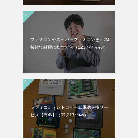
ファミコン接触部・ROMクリーニングの
方法
（153,637 view）
【必ずもらえる！】天下人をお買い上げ
の方、ファミコンカセットプレゼント！
（152,463 view）
ファミコンAV化 地デジテレビに元祖赤白