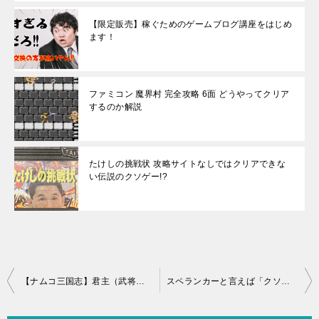
【限定販売】稼ぐためのゲームブログ講座をはじめ
ます！
ファミコン 魔界村 完全攻略 6面 どうやってクリア
するのか解説
たけしの挑戦状 攻略サイトなしではクリアできな
い伝説のクソゲー!?
投
【ナムコ三国志】君主（武将）選び性格診断を攻略
スペランカーと言えば「クソゲー」「多村 仁志」思い浮かぶのは?
稿