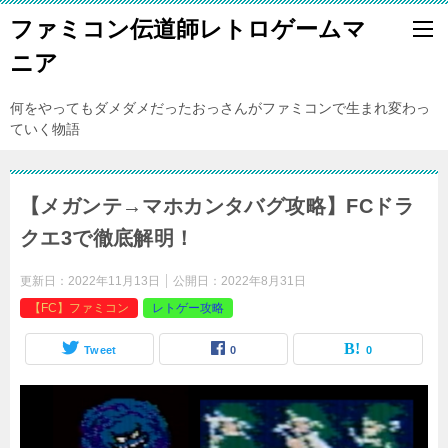
ファミコン伝道師レトロゲームマ
ニア
何をやってもダメダメだったおっさんがファミコンで生まれ変わっ
ていく物語
【メガンテ→マホカンタバグ攻略】FCドラ
クエ3で徹底解明！
更新日：
2022年11月13日
公開日：
2022年8月31日
【FC】ファミコン
レトゲー攻略
Tweet
0
0