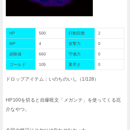
HP
500
行動回数
2
MP
4
攻撃力
0
経験値
660
守備力
0
ゴールド
105
素早さ
0
ドロップアイテム：いのちのいし（1/128）
HP100を切ると自爆呪文「メガンテ」を使ってくる厄
介なやつ。