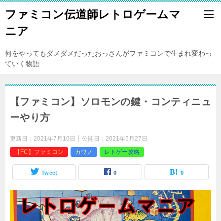
ファミコン伝道師レトロゲームマ
ニア
何をやってもダメダメだったおっさんがファミコンで生まれ変わっ
ていく物語
【ファミコン】ソロモンの鍵・コンティニュ
ーやり方
更新日：
2021年7月10日
公開日：
2021年5月27日
【FC】ファミコン
カワノ
レトゲー攻略
Tweet
0
0