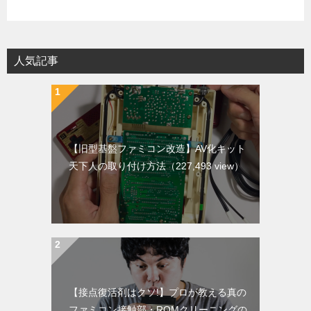
人気記事
【旧型基盤ファミコン改造】AV化キット
天下人の取り付け方法
（227,493 view）
【接点復活剤はクソ!】プロが教える真の
ファミコン接触部・ROMクリーニングの