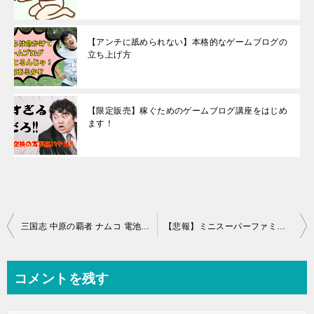
【アンチに舐められない】本格的なゲームブログの
立ち上げ方
【限定販売】稼ぐためのゲームブログ講座をはじめ
ます！
投
三国志 中原の覇者 ナムコ 電池切れソフトの開け方 電池交換
【悲報】ミニスーパーファミコンの不正改造で逮捕者
稿
ナ
コメントを残す
ビ
ゲ